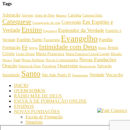
Tags
Adoração
Carisma
Amor de Deus
Carisma Oásis
Advento
Batismo
Catequese
Em Espírito e
Conversão
Consagração de vida
Ensino
Verdade
Esplendor da Verdade
Espírito e
Esperança
Evangelho
Espírito Santo
Família
Verdade
Eucaristia
Intimidade com Deus
Fé
Jesus
Formação
Igreja
Jesus
Cristo
Maria Francisca
Maria Francisca Crocoli Longhi
Missão
Lectio Divina
Novas Fundações
Nossa Senhora
Natal
Novas Comunidades
Música
Oração
Quaresma
Salvação
Palavra de Deus
Psicologia
Ressurreição
Santo
Vocação
Verdade
Santidade
São João Paulo II
Testemunho
INICIO
QUEM SOMOS
RÁDIO MÃE DE DEUS
ESCOLA DE FORMAÇÃO ONLINE
ENSINOS
NOVAS FUNDAÇÕES
Escola de Formação
Simpósio