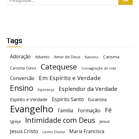
Tags
Adoração
Carisma
Advento
Amor de Deus
Batismo
Catequese
Carisma Oásis
Consagração de vida
Em Espírito e Verdade
Conversão
Ensino
Esplendor da Verdade
Esperança
Espírito Santo
Espírito e Verdade
Eucaristia
Evangelho
Fé
Família
Formação
Intimidade com Deus
Igreja
Jesus
Jesus Cristo
Maria Francisca
Lectio Divina