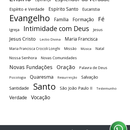
Esperança
Espírito Santo
Espírito e Verdade
Eucaristia
Evangelho
Fé
Família
Formação
Intimidade com Deus
Igreja
Jesus
Jesus Cristo
Maria Francisca
Lectio Divina
Maria Francisca Crocoli Longhi
Missão
Natal
Música
Nossa Senhora
Novas Comunidades
Oração
Novas Fundações
Palavra de Deus
Quaresma
Salvação
Psicologia
Ressurreição
Santo
Santidade
São João Paulo II
Testemunho
Vocação
Verdade