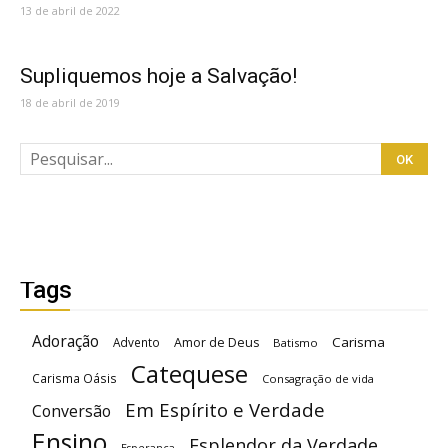
13 de abril de 2022
Supliquemos hoje a Salvação!
18 de abril de 2019
Tags
Adoração
Carisma
Advento
Amor de Deus
Batismo
Catequese
Carisma Oásis
Consagração de vida
Em Espírito e Verdade
Conversão
Ensino
Esplendor da Verdade