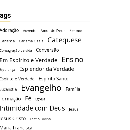
ags
Adoração
Advento
Amor de Deus
Batismo
Catequese
Carisma
Carisma Oásis
Conversão
Consagração de vida
Ensino
Em Espírito e Verdade
Esplendor da Verdade
Esperança
Espírito Santo
Espírito e Verdade
Evangelho
Família
Eucaristia
Fé
Formação
Igreja
Intimidade com Deus
Jesus
Jesus Cristo
Lectio Divina
Maria Francisca