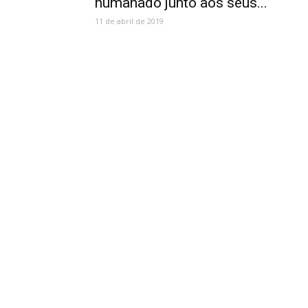
humanado junto aos seus...
11 de abril de 2019