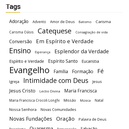
Tags
Adoração
Carisma
Advento
Amor de Deus
Batismo
Catequese
Carisma Oásis
Consagração de vida
Em Espírito e Verdade
Conversão
Ensino
Esplendor da Verdade
Esperança
Espírito Santo
Espírito e Verdade
Eucaristia
Evangelho
Fé
Família
Formação
Intimidade com Deus
Igreja
Jesus
Jesus Cristo
Maria Francisca
Lectio Divina
Maria Francisca Crocoli Longhi
Missão
Natal
Música
Nossa Senhora
Novas Comunidades
Oração
Novas Fundações
Palavra de Deus
Quaresma
Salvação
Psicologia