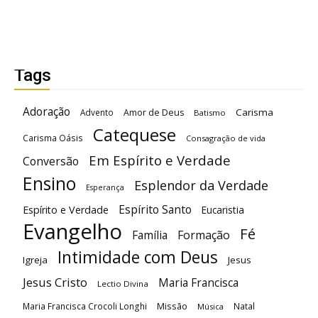
Tags
Adoração
Carisma
Advento
Amor de Deus
Batismo
Catequese
Carisma Oásis
Consagração de vida
Em Espírito e Verdade
Conversão
Ensino
Esplendor da Verdade
Esperança
Espírito Santo
Espírito e Verdade
Eucaristia
Evangelho
Fé
Família
Formação
Intimidade com Deus
Igreja
Jesus
Jesus Cristo
Maria Francisca
Lectio Divina
Maria Francisca Crocoli Longhi
Missão
Natal
Música