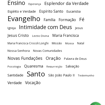
Ensino
Esplendor da Verdade
Esperança
Espírito Santo
Espírito e Verdade
Eucaristia
Evangelho
Fé
Família
Formação
Intimidade com Deus
Igreja
Jesus
Jesus Cristo
Maria Francisca
Lectio Divina
Maria Francisca Crocoli Longhi
Missão
Natal
Música
Nossa Senhora
Novas Comunidades
Oração
Novas Fundações
Palavra de Deus
Quaresma
Salvação
Psicologia
Ressurreição
Santo
Santidade
São João Paulo II
Testemunho
Vocação
Verdade