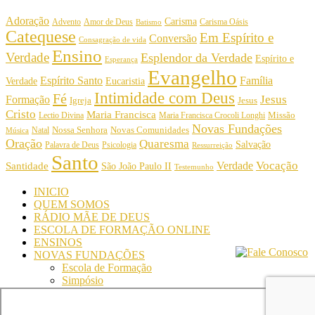
Adoração
Carisma
Amor de Deus
Carisma Oásis
Advento
Batismo
Catequese
Em Espírito e
Conversão
Consagração de vida
Ensino
Verdade
Esplendor da Verdade
Espírito e
Esperança
Evangelho
Espírito Santo
Família
Verdade
Eucaristia
Intimidade com Deus
Fé
Jesus
Formação
Igreja
Jesus
Cristo
Maria Francisca
Maria Francisca Crocoli Longhi
Missão
Lectio Divina
Novas Fundações
Nossa Senhora
Natal
Novas Comunidades
Música
Oração
Quaresma
Salvação
Palavra de Deus
Psicologia
Ressurreição
Santo
Vocação
Verdade
Santidade
São João Paulo II
Testemunho
INICIO
QUEM SOMOS
RÁDIO MÃE DE DEUS
ESCOLA DE FORMAÇÃO ONLINE
ENSINOS
NOVAS FUNDAÇÕES
Escola de Formação
Simpósio
© Comunidade Oásis © Todos os direitos reservados -