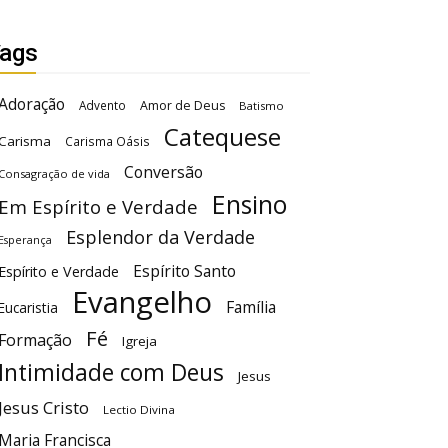
ags
Adoração
Advento
Amor de Deus
Batismo
Catequese
Carisma
Carisma Oásis
Conversão
Consagração de vida
Ensino
Em Espírito e Verdade
Esplendor da Verdade
Esperança
Espírito Santo
Espírito e Verdade
Evangelho
Família
Eucaristia
Fé
Formação
Igreja
Intimidade com Deus
Jesus
Jesus Cristo
Lectio Divina
Maria Francisca