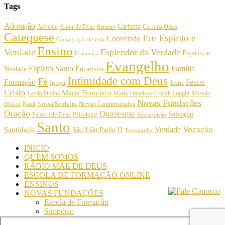
Tags
Adoração
Carisma
Amor de Deus
Carisma Oásis
Advento
Batismo
Catequese
Em Espírito e
Conversão
Consagração de vida
Ensino
Verdade
Esplendor da Verdade
Espírito e
Esperança
Evangelho
Espírito Santo
Família
Verdade
Eucaristia
Intimidade com Deus
Fé
Jesus
Formação
Igreja
Jesus
Cristo
Maria Francisca
Maria Francisca Crocoli Longhi
Missão
Lectio Divina
Novas Fundações
Nossa Senhora
Natal
Novas Comunidades
Música
Oração
Quaresma
Salvação
Palavra de Deus
Psicologia
Ressurreição
Santo
Vocação
Verdade
Santidade
São João Paulo II
Testemunho
INICIO
QUEM SOMOS
RÁDIO MÃE DE DEUS
ESCOLA DE FORMAÇÃO ONLINE
ENSINOS
NOVAS FUNDAÇÕES
Escola de Formação
Simpósio