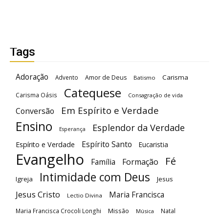
Tags
Adoração
Carisma
Advento
Amor de Deus
Batismo
Catequese
Carisma Oásis
Consagração de vida
Em Espírito e Verdade
Conversão
Ensino
Esplendor da Verdade
Esperança
Espírito Santo
Espírito e Verdade
Eucaristia
Evangelho
Fé
Família
Formação
Intimidade com Deus
Igreja
Jesus
Jesus Cristo
Maria Francisca
Lectio Divina
Maria Francisca Crocoli Longhi
Missão
Natal
Música