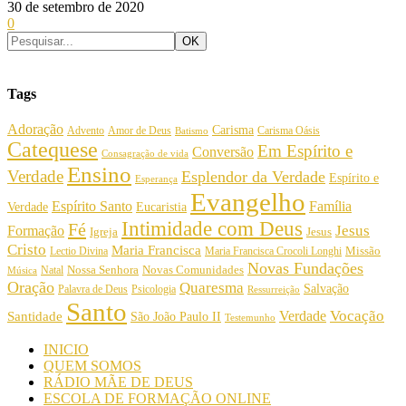
30 de setembro de 2020
0
Tags
Adoração
Carisma
Amor de Deus
Carisma Oásis
Advento
Batismo
Catequese
Em Espírito e
Conversão
Consagração de vida
Ensino
Verdade
Esplendor da Verdade
Espírito e
Esperança
Evangelho
Espírito Santo
Família
Verdade
Eucaristia
Intimidade com Deus
Fé
Jesus
Formação
Igreja
Jesus
Cristo
Maria Francisca
Maria Francisca Crocoli Longhi
Missão
Lectio Divina
Novas Fundações
Nossa Senhora
Natal
Novas Comunidades
Música
Oração
Quaresma
Salvação
Palavra de Deus
Psicologia
Ressurreição
Santo
Vocação
Verdade
Santidade
São João Paulo II
Testemunho
INICIO
QUEM SOMOS
RÁDIO MÃE DE DEUS
ESCOLA DE FORMAÇÃO ONLINE