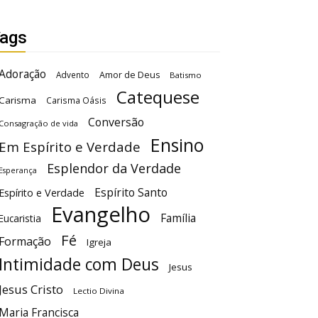
ags
Adoração
Advento
Amor de Deus
Batismo
Catequese
Carisma
Carisma Oásis
Conversão
Consagração de vida
Ensino
Em Espírito e Verdade
Esplendor da Verdade
Esperança
Espírito Santo
Espírito e Verdade
Evangelho
Família
Eucaristia
Fé
Formação
Igreja
Intimidade com Deus
Jesus
Jesus Cristo
Lectio Divina
Maria Francisca