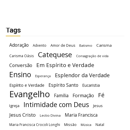
Tags
Adoração
Carisma
Advento
Amor de Deus
Batismo
Catequese
Carisma Oásis
Consagração de vida
Em Espírito e Verdade
Conversão
Ensino
Esplendor da Verdade
Esperança
Espírito Santo
Espírito e Verdade
Eucaristia
Evangelho
Fé
Família
Formação
Intimidade com Deus
Igreja
Jesus
Jesus Cristo
Maria Francisca
Lectio Divina
Maria Francisca Crocoli Longhi
Missão
Natal
Música