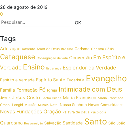
28 de agosto de 2019
0
Tags
Adoração
Carisma
Amor de Deus
Carisma Oásis
Advento
Batismo
Catequese
Em Espírito e
Conversão
Consagração de vida
Ensino
Verdade
Esplendor da Verdade
Esperança
Evangelho
Espírito Santo
Espírito e Verdade
Eucaristia
Intimidade com Deus
Fé
Formação
Família
Igreja
Jesus Cristo
Maria Francisca
Jesus
Maria Francisca
Lectio Divina
Nossa Senhora
Crocoli Longhi
Missão
Novas Comunidades
Música
Natal
Oração
Novas Fundações
Palavra de Deus
Psicologia
Santo
Quaresma
Santidade
Salvação
São João
Ressurreição