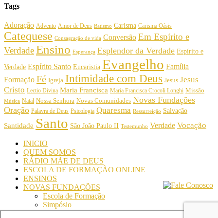
Tags
Adoração
Carisma
Amor de Deus
Carisma Oásis
Advento
Batismo
Catequese
Em Espírito e
Conversão
Consagração de vida
Ensino
Verdade
Esplendor da Verdade
Espírito e
Esperança
Evangelho
Espírito Santo
Família
Verdade
Eucaristia
Intimidade com Deus
Fé
Jesus
Formação
Igreja
Jesus
Cristo
Maria Francisca
Maria Francisca Crocoli Longhi
Missão
Lectio Divina
Novas Fundações
Nossa Senhora
Natal
Novas Comunidades
Música
Oração
Quaresma
Salvação
Palavra de Deus
Psicologia
Ressurreição
Santo
Vocação
Verdade
Santidade
São João Paulo II
Testemunho
INICIO
QUEM SOMOS
RÁDIO MÃE DE DEUS
ESCOLA DE FORMAÇÃO ONLINE
ENSINOS
NOVAS FUNDAÇÕES
Escola de Formação
Simpósio