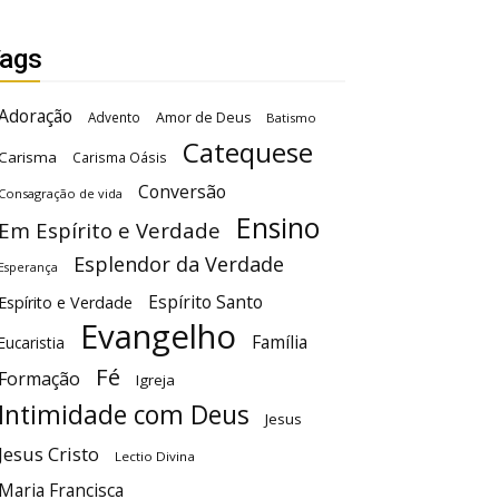
ags
Adoração
Advento
Amor de Deus
Batismo
Catequese
Carisma
Carisma Oásis
Conversão
Consagração de vida
Ensino
Em Espírito e Verdade
Esplendor da Verdade
Esperança
Espírito Santo
Espírito e Verdade
Evangelho
Família
Eucaristia
Fé
Formação
Igreja
Intimidade com Deus
Jesus
Jesus Cristo
Lectio Divina
Maria Francisca