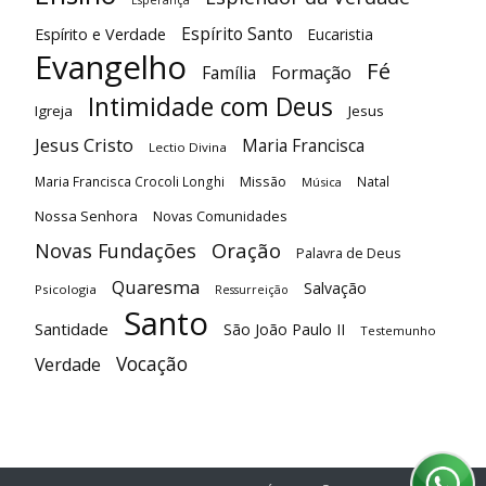
Esperança
Espírito Santo
Espírito e Verdade
Eucaristia
Evangelho
Fé
Família
Formação
Intimidade com Deus
Igreja
Jesus
Jesus Cristo
Maria Francisca
Lectio Divina
Maria Francisca Crocoli Longhi
Missão
Natal
Música
Nossa Senhora
Novas Comunidades
Oração
Novas Fundações
Palavra de Deus
Quaresma
Salvação
Psicologia
Ressurreição
Santo
Santidade
São João Paulo II
Testemunho
Vocação
Verdade