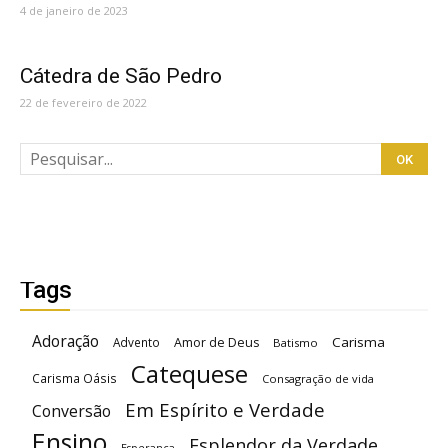
4 de janeiro de 2023
Cátedra de São Pedro
22 de fevereiro de 2022
Tags
Adoração
Carisma
Advento
Amor de Deus
Batismo
Catequese
Carisma Oásis
Consagração de vida
Em Espírito e Verdade
Conversão
Ensino
Esplendor da Verdade