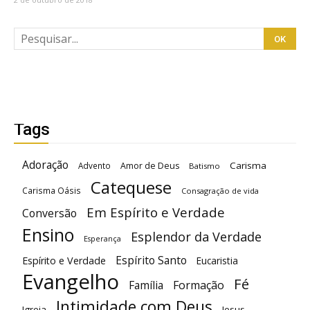
Tags
Adoração
Carisma
Advento
Amor de Deus
Batismo
Catequese
Carisma Oásis
Consagração de vida
Em Espírito e Verdade
Conversão
Ensino
Esplendor da Verdade
Esperança
Espírito Santo
Espírito e Verdade
Eucaristia
Evangelho
Fé
Família
Formação
Intimidade com Deus
Igreja
Jesus