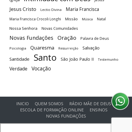
Jesus Cristo
Maria Francisca
Lectio Divina
Maria Francisca Crocoli Longhi
Missão
Natal
Música
Nossa Senhora
Novas Comunidades
Oração
Novas Fundações
Palavra de Deus
Quaresma
Salvação
Psicologia
Ressurreição
Santo
Santidade
São João Paulo II
Testemunho
Vocação
Verdade
INICIO
QUEM SOMOS
RÁDIO MÃE DE DEUS
ESCOLA DE FORMAÇÃO ONLINE
ENSINOS
NOVAS FUNDAÇÕES
© Comunidade Oásis © Todos os direitos reservados -