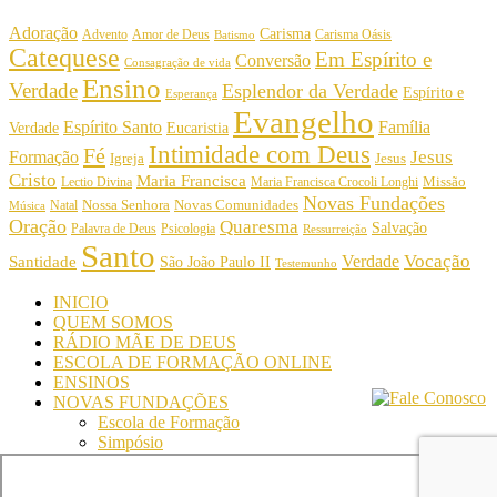
Adoração
Carisma
Amor de Deus
Carisma Oásis
Advento
Batismo
Catequese
Em Espírito e
Conversão
Consagração de vida
Ensino
Verdade
Esplendor da Verdade
Espírito e
Esperança
Evangelho
Espírito Santo
Família
Verdade
Eucaristia
Intimidade com Deus
Fé
Jesus
Formação
Igreja
Jesus
Cristo
Maria Francisca
Maria Francisca Crocoli Longhi
Missão
Lectio Divina
Novas Fundações
Nossa Senhora
Natal
Novas Comunidades
Música
Oração
Quaresma
Salvação
Palavra de Deus
Psicologia
Ressurreição
Santo
Vocação
Verdade
Santidade
São João Paulo II
Testemunho
INICIO
QUEM SOMOS
RÁDIO MÃE DE DEUS
ESCOLA DE FORMAÇÃO ONLINE
ENSINOS
NOVAS FUNDAÇÕES
Escola de Formação
Simpósio
© Comunidade Oásis © Todos os direitos reservados -