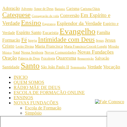
Adoração
Carisma
Amor de Deus
Carisma Oásis
Advento
Batismo
Catequese
Em Espírito e
Conversão
Consagração de vida
Ensino
Verdade
Esplendor da Verdade
Espírito e
Esperança
Evangelho
Espírito Santo
Família
Verdade
Eucaristia
Intimidade com Deus
Fé
Jesus
Formação
Igreja
Jesus
Cristo
Maria Francisca
Maria Francisca Crocoli Longhi
Missão
Lectio Divina
Novas Fundações
Nossa Senhora
Natal
Novas Comunidades
Música
Oração
Quaresma
Salvação
Palavra de Deus
Psicologia
Ressurreição
Santo
Vocação
Verdade
Santidade
São João Paulo II
Testemunho
INICIO
QUEM SOMOS
RÁDIO MÃE DE DEUS
ESCOLA DE FORMAÇÃO ONLINE
ENSINOS
NOVAS FUNDAÇÕES
Escola de Formação
Simpósio
© Comunidade Oásis © Todos os direitos reservados -