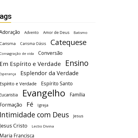
ags
Adoração
Advento
Amor de Deus
Batismo
Catequese
Carisma
Carisma Oásis
Conversão
Consagração de vida
Ensino
Em Espírito e Verdade
Esplendor da Verdade
Esperança
Espírito Santo
Espírito e Verdade
Evangelho
Família
Eucaristia
Fé
Formação
Igreja
Intimidade com Deus
Jesus
Jesus Cristo
Lectio Divina
Maria Francisca