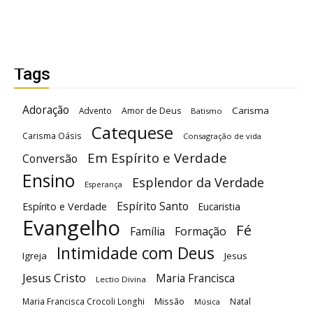
Tags
Adoração
Carisma
Advento
Amor de Deus
Batismo
Catequese
Carisma Oásis
Consagração de vida
Em Espírito e Verdade
Conversão
Ensino
Esplendor da Verdade
Esperança
Espírito Santo
Espírito e Verdade
Eucaristia
Evangelho
Fé
Família
Formação
Intimidade com Deus
Igreja
Jesus
Jesus Cristo
Maria Francisca
Lectio Divina
Maria Francisca Crocoli Longhi
Missão
Natal
Música