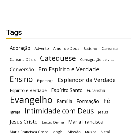
Tags
Adoração
Carisma
Advento
Amor de Deus
Batismo
Catequese
Carisma Oásis
Consagração de vida
Em Espírito e Verdade
Conversão
Ensino
Esplendor da Verdade
Esperança
Espírito Santo
Espírito e Verdade
Eucaristia
Evangelho
Fé
Família
Formação
Intimidade com Deus
Igreja
Jesus
Jesus Cristo
Maria Francisca
Lectio Divina
Maria Francisca Crocoli Longhi
Missão
Natal
Música