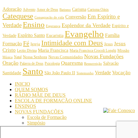
Adoração
Carisma
Amor de Deus
Carisma Oásis
Advento
Batismo
Catequese
Em Espírito e
Conversão
Consagração de vida
Ensino
Verdade
Esplendor da Verdade
Espírito e
Esperança
Evangelho
Espírito Santo
Família
Verdade
Eucaristia
Intimidade com Deus
Fé
Jesus
Formação
Igreja
Jesus
Cristo
Maria Francisca
Maria Francisca Crocoli Longhi
Missão
Lectio Divina
Novas Fundações
Nossa Senhora
Natal
Novas Comunidades
Música
Oração
Quaresma
Salvação
Palavra de Deus
Psicologia
Ressurreição
Santo
Vocação
Verdade
Santidade
São João Paulo II
Testemunho
INICIO
QUEM SOMOS
RÁDIO MÃE DE DEUS
ESCOLA DE FORMAÇÃO ONLINE
ENSINOS
NOVAS FUNDAÇÕES
Escola de Formação
Simpósio
© Comunidade Oásis © Todos os direitos reservados -