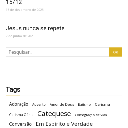
15/12
15 de dezembro de 2023
Jesus nunca se repete
7 de junho de 2023
Tags
Adoração
Carisma
Advento
Amor de Deus
Batismo
Catequese
Carisma Oásis
Consagração de vida
Em Espírito e Verdade
Conversão