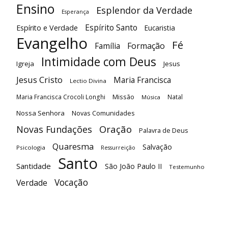
Ensino
Esplendor da Verdade
Esperança
Espírito Santo
Espírito e Verdade
Eucaristia
Evangelho
Fé
Família
Formação
Intimidade com Deus
Igreja
Jesus
Jesus Cristo
Maria Francisca
Lectio Divina
Maria Francisca Crocoli Longhi
Missão
Natal
Música
Nossa Senhora
Novas Comunidades
Oração
Novas Fundações
Palavra de Deus
Quaresma
Salvação
Psicologia
Ressurreição
Santo
Santidade
São João Paulo II
Testemunho
Vocação
Verdade