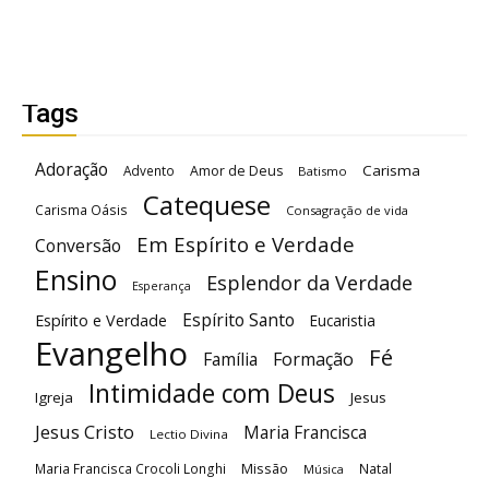
Tags
Adoração
Carisma
Advento
Amor de Deus
Batismo
Catequese
Carisma Oásis
Consagração de vida
Em Espírito e Verdade
Conversão
Ensino
Esplendor da Verdade
Esperança
Espírito Santo
Espírito e Verdade
Eucaristia
Evangelho
Fé
Família
Formação
Intimidade com Deus
Igreja
Jesus
Jesus Cristo
Maria Francisca
Lectio Divina
Maria Francisca Crocoli Longhi
Missão
Natal
Música