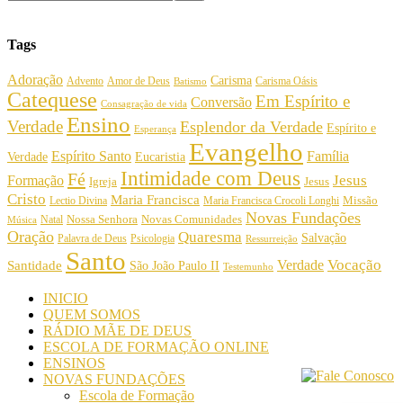
Tags
Adoração
Carisma
Amor de Deus
Carisma Oásis
Advento
Batismo
Catequese
Em Espírito e
Conversão
Consagração de vida
Ensino
Verdade
Esplendor da Verdade
Espírito e
Esperança
Evangelho
Espírito Santo
Família
Verdade
Eucaristia
Intimidade com Deus
Fé
Jesus
Formação
Igreja
Jesus
Cristo
Maria Francisca
Maria Francisca Crocoli Longhi
Missão
Lectio Divina
Novas Fundações
Nossa Senhora
Natal
Novas Comunidades
Música
Oração
Quaresma
Salvação
Palavra de Deus
Psicologia
Ressurreição
Santo
Vocação
Verdade
Santidade
São João Paulo II
Testemunho
INICIO
QUEM SOMOS
RÁDIO MÃE DE DEUS
ESCOLA DE FORMAÇÃO ONLINE
ENSINOS
NOVAS FUNDAÇÕES
Escola de Formação