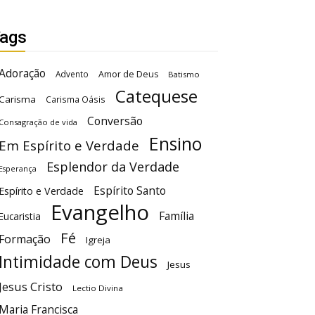
ags
Adoração
Advento
Amor de Deus
Batismo
Catequese
Carisma
Carisma Oásis
Conversão
Consagração de vida
Ensino
Em Espírito e Verdade
Esplendor da Verdade
Esperança
Espírito Santo
Espírito e Verdade
Evangelho
Família
Eucaristia
Fé
Formação
Igreja
Intimidade com Deus
Jesus
Jesus Cristo
Lectio Divina
Maria Francisca