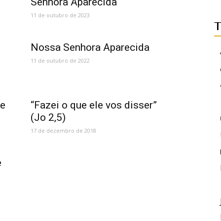
Senhora Aparecida
11 de outubro de 2023
T
Nossa Senhora Aparecida
11 de outubro de 2022
de
“Fazei o que ele vos disser”
(Jo 2,5)
17 de dezembro de 2018
e