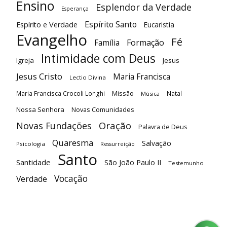
Ensino
Esplendor da Verdade
Esperança
Espírito Santo
Espírito e Verdade
Eucaristia
Evangelho
Fé
Família
Formação
Intimidade com Deus
Igreja
Jesus
Jesus Cristo
Maria Francisca
Lectio Divina
Maria Francisca Crocoli Longhi
Missão
Natal
Música
Nossa Senhora
Novas Comunidades
Oração
Novas Fundações
Palavra de Deus
Quaresma
Salvação
Psicologia
Ressurreição
Santo
Santidade
São João Paulo II
Testemunho
Vocação
Verdade