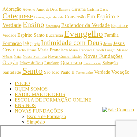
Adoração
Carisma
Amor de Deus
Carisma Oásis
Advento
Batismo
Catequese
Em Espírito e
Conversão
Consagração de vida
Ensino
Verdade
Esplendor da Verdade
Espírito e
Esperança
Evangelho
Espírito Santo
Família
Verdade
Eucaristia
Intimidade com Deus
Fé
Jesus
Formação
Igreja
Jesus
Cristo
Maria Francisca
Maria Francisca Crocoli Longhi
Missão
Lectio Divina
Novas Fundações
Nossa Senhora
Natal
Novas Comunidades
Música
Oração
Quaresma
Salvação
Palavra de Deus
Psicologia
Ressurreição
Santo
Vocação
Verdade
Santidade
São João Paulo II
Testemunho
INICIO
QUEM SOMOS
RÁDIO MÃE DE DEUS
ESCOLA DE FORMAÇÃO ONLINE
ENSINOS
NOVAS FUNDAÇÕES
Escola de Formação
Simpósio
© Comunidade Oásis © Todos os direitos reservados -