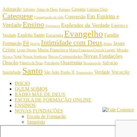
Adoração
Carisma
Amor de Deus
Carisma Oásis
Advento
Batismo
Catequese
Em Espírito e
Conversão
Consagração de vida
Ensino
Verdade
Esplendor da Verdade
Espírito e
Esperança
Evangelho
Espírito Santo
Família
Verdade
Eucaristia
Intimidade com Deus
Fé
Jesus
Formação
Igreja
Jesus
Cristo
Maria Francisca
Maria Francisca Crocoli Longhi
Missão
Lectio Divina
Novas Fundações
Nossa Senhora
Natal
Novas Comunidades
Música
Oração
Quaresma
Salvação
Palavra de Deus
Psicologia
Ressurreição
Santo
Vocação
Verdade
Santidade
São João Paulo II
Testemunho
INICIO
QUEM SOMOS
RÁDIO MÃE DE DEUS
ESCOLA DE FORMAÇÃO ONLINE
ENSINOS
NOVAS FUNDAÇÕES
Escola de Formação
Simpósio
© Comunidade Oásis © Todos os direitos reservados -