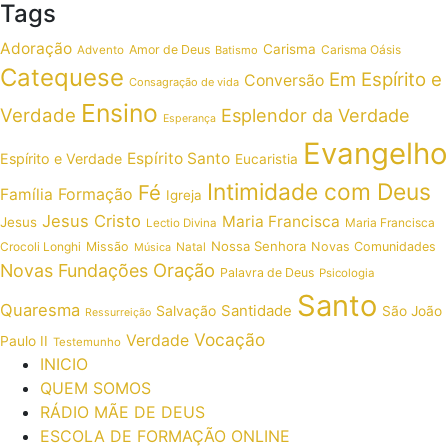
Tags
Adoração
Carisma
Amor de Deus
Carisma Oásis
Advento
Batismo
Catequese
Em Espírito e
Conversão
Consagração de vida
Ensino
Verdade
Esplendor da Verdade
Esperança
Evangelho
Espírito Santo
Espírito e Verdade
Eucaristia
Intimidade com Deus
Fé
Formação
Família
Igreja
Jesus Cristo
Maria Francisca
Jesus
Maria Francisca
Lectio Divina
Nossa Senhora
Crocoli Longhi
Missão
Novas Comunidades
Música
Natal
Oração
Novas Fundações
Palavra de Deus
Psicologia
Santo
Quaresma
Santidade
Salvação
São João
Ressurreição
Vocação
Verdade
Paulo II
Testemunho
INICIO
QUEM SOMOS
RÁDIO MÃE DE DEUS
ESCOLA DE FORMAÇÃO ONLINE