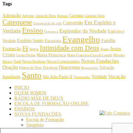
Tags
Adoração
Carisma
Amor de Deus
Carisma Oásis
Advento
Batismo
Catequese
Em Espírito e
Conversão
Consagração de vida
Ensino
Verdade
Esplendor da Verdade
Espírito e
Esperança
Evangelho
Espírito Santo
Família
Verdade
Eucaristia
Intimidade com Deus
Fé
Jesus
Formação
Igreja
Jesus
Cristo
Maria Francisca
Maria Francisca Crocoli Longhi
Missão
Lectio Divina
Novas Fundações
Nossa Senhora
Natal
Novas Comunidades
Música
Oração
Quaresma
Salvação
Palavra de Deus
Psicologia
Ressurreição
Santo
Vocação
Verdade
Santidade
São João Paulo II
Testemunho
INICIO
QUEM SOMOS
RÁDIO MÃE DE DEUS
ESCOLA DE FORMAÇÃO ONLINE
ENSINOS
NOVAS FUNDAÇÕES
Escola de Formação
Simpósio