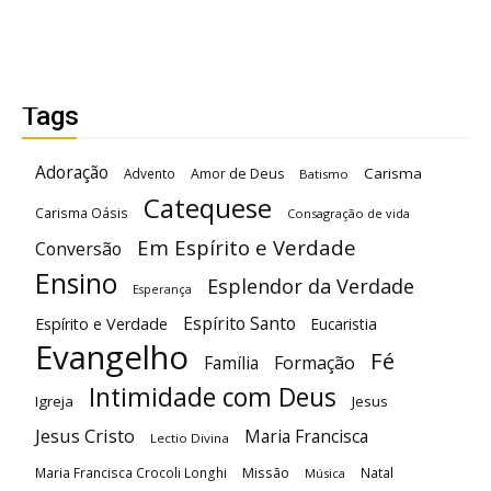
Tags
Adoração
Carisma
Advento
Amor de Deus
Batismo
Catequese
Carisma Oásis
Consagração de vida
Em Espírito e Verdade
Conversão
Ensino
Esplendor da Verdade
Esperança
Espírito Santo
Espírito e Verdade
Eucaristia
Evangelho
Fé
Família
Formação
Intimidade com Deus
Igreja
Jesus
Jesus Cristo
Maria Francisca
Lectio Divina
Maria Francisca Crocoli Longhi
Missão
Natal
Música