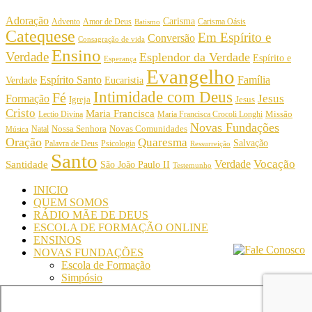
Adoração
Carisma
Amor de Deus
Carisma Oásis
Advento
Batismo
Catequese
Em Espírito e
Conversão
Consagração de vida
Ensino
Verdade
Esplendor da Verdade
Espírito e
Esperança
Evangelho
Espírito Santo
Família
Verdade
Eucaristia
Intimidade com Deus
Fé
Jesus
Formação
Igreja
Jesus
Cristo
Maria Francisca
Maria Francisca Crocoli Longhi
Missão
Lectio Divina
Novas Fundações
Nossa Senhora
Natal
Novas Comunidades
Música
Oração
Quaresma
Salvação
Palavra de Deus
Psicologia
Ressurreição
Santo
Vocação
Verdade
Santidade
São João Paulo II
Testemunho
INICIO
QUEM SOMOS
RÁDIO MÃE DE DEUS
ESCOLA DE FORMAÇÃO ONLINE
ENSINOS
NOVAS FUNDAÇÕES
Escola de Formação
Simpósio
© Comunidade Oásis © Todos os direitos reservados -