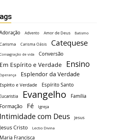
ags
Adoração
Advento
Amor de Deus
Batismo
Catequese
Carisma
Carisma Oásis
Conversão
Consagração de vida
Ensino
Em Espírito e Verdade
Esplendor da Verdade
Esperança
Espírito Santo
Espírito e Verdade
Evangelho
Família
Eucaristia
Fé
Formação
Igreja
Intimidade com Deus
Jesus
Jesus Cristo
Lectio Divina
Maria Francisca