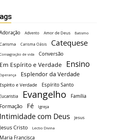
ags
Adoração
Advento
Amor de Deus
Batismo
Catequese
Carisma
Carisma Oásis
Conversão
Consagração de vida
Ensino
Em Espírito e Verdade
Esplendor da Verdade
Esperança
Espírito Santo
Espírito e Verdade
Evangelho
Família
Eucaristia
Fé
Formação
Igreja
Intimidade com Deus
Jesus
Jesus Cristo
Lectio Divina
Maria Francisca