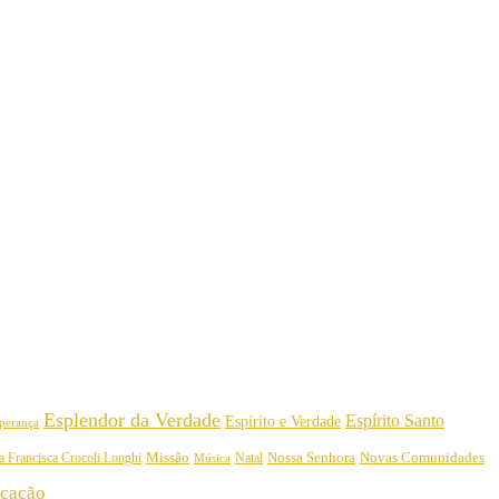
Esplendor da Verdade
Espírito Santo
Espírito e Verdade
perança
Nossa Senhora
a Francisca Crocoli Longhi
Missão
Natal
Novas Comunidades
Música
cação