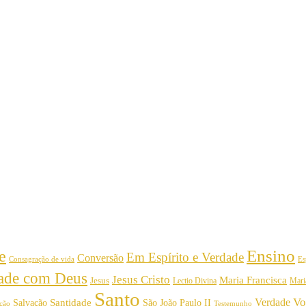
Ensino
e
Em Espírito e Verdade
Conversão
Consagração de vida
Es
dade com Deus
Jesus Cristo
Maria Francisca
Jesus
Mari
Lectio Divina
Santo
Vo
Verdade
Salvação
Santidade
São João Paulo II
Testemunho
ição