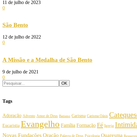
11 de julho de 2023
0
São Bento
12 de julho de 2022
0
A Missão e a Medalha de São Bento
9 de julho de 2021
0
Tags
Cateques
Adoração
Carisma
Amor de Deus
Carisma Oásis
Advento
Batismo
Evangelho
Intimi
Fé
Família
Formação
Eucaristia
Igreja
Novas Fundações
Oração
Quaresma
Palavra de Deus
Psicologia
Ressurre