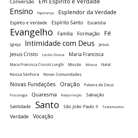
Em Espírito e Verdade
Conversão
Ensino
Esplendor da Verdade
Esperança
Espírito Santo
Espírito e Verdade
Eucaristia
Evangelho
Fé
Família
Formação
Intimidade com Deus
Igreja
Jesus
Jesus Cristo
Maria Francisca
Lectio Divina
Maria Francisca Crocoli Longhi
Missão
Natal
Música
Nossa Senhora
Novas Comunidades
Oração
Novas Fundações
Palavra de Deus
Quaresma
Salvação
Psicologia
Ressurreição
Santo
Santidade
São João Paulo II
Testemunho
Vocação
Verdade