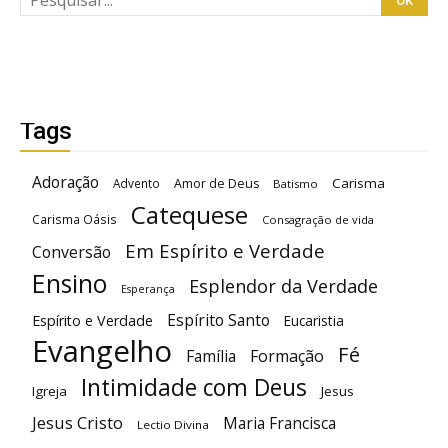
Tags
Adoração
Carisma
Advento
Amor de Deus
Batismo
Catequese
Carisma Oásis
Consagração de vida
Em Espírito e Verdade
Conversão
Ensino
Esplendor da Verdade
Esperança
Espírito Santo
Espírito e Verdade
Eucaristia
Evangelho
Fé
Família
Formação
Intimidade com Deus
Igreja
Jesus
Jesus Cristo
Maria Francisca
Lectio Divina