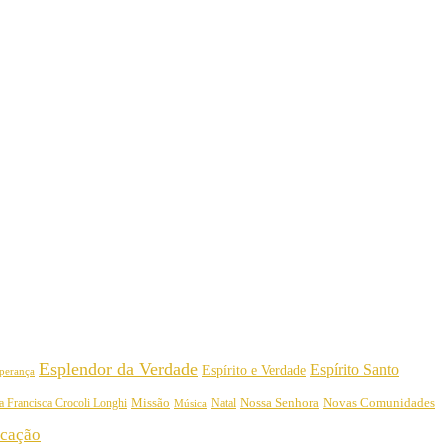
Esplendor da Verdade
Espírito Santo
Espírito e Verdade
perança
Nossa Senhora
a Francisca Crocoli Longhi
Missão
Natal
Novas Comunidades
Música
cação