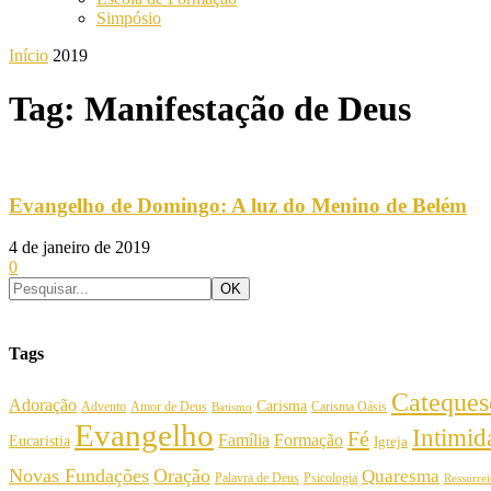
Simpósio
Início
2019
Tag: Manifestação de Deus
Evangelho de Domingo: A luz do Menino de Belém
4 de janeiro de 2019
0
Tags
Cateques
Adoração
Carisma
Amor de Deus
Carisma Oásis
Advento
Batismo
Evangelho
Intimi
Fé
Família
Formação
Eucaristia
Igreja
Novas Fundações
Oração
Quaresma
Palavra de Deus
Psicologia
Ressurre