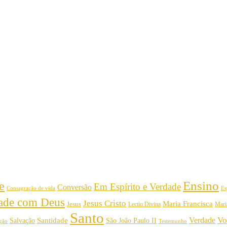
Ensino
e
Em Espírito e Verdade
Conversão
Consagração de vida
Es
dade com Deus
Jesus Cristo
Maria Francisca
Jesus
Mari
Lectio Divina
Santo
Vo
Verdade
Salvação
Santidade
São João Paulo II
Testemunho
ição