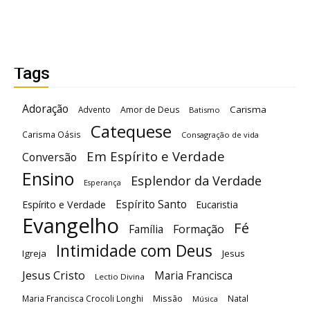
Tags
Adoração
Carisma
Advento
Amor de Deus
Batismo
Catequese
Carisma Oásis
Consagração de vida
Em Espírito e Verdade
Conversão
Ensino
Esplendor da Verdade
Esperança
Espírito Santo
Espírito e Verdade
Eucaristia
Evangelho
Fé
Família
Formação
Intimidade com Deus
Igreja
Jesus
Jesus Cristo
Maria Francisca
Lectio Divina
Maria Francisca Crocoli Longhi
Missão
Natal
Música