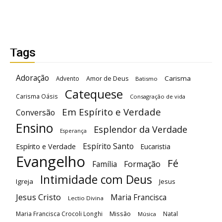
Tags
Adoração
Carisma
Advento
Amor de Deus
Batismo
Catequese
Carisma Oásis
Consagração de vida
Em Espírito e Verdade
Conversão
Ensino
Esplendor da Verdade
Esperança
Espírito Santo
Espírito e Verdade
Eucaristia
Evangelho
Fé
Família
Formação
Intimidade com Deus
Igreja
Jesus
Jesus Cristo
Maria Francisca
Lectio Divina
Maria Francisca Crocoli Longhi
Missão
Natal
Música