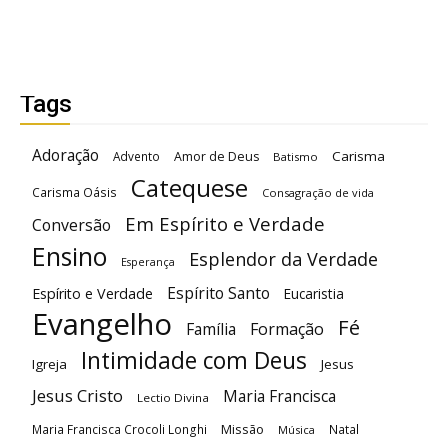
Tags
Adoração
Carisma
Advento
Amor de Deus
Batismo
Catequese
Carisma Oásis
Consagração de vida
Em Espírito e Verdade
Conversão
Ensino
Esplendor da Verdade
Esperança
Espírito Santo
Espírito e Verdade
Eucaristia
Evangelho
Fé
Família
Formação
Intimidade com Deus
Igreja
Jesus
Jesus Cristo
Maria Francisca
Lectio Divina
Maria Francisca Crocoli Longhi
Missão
Natal
Música