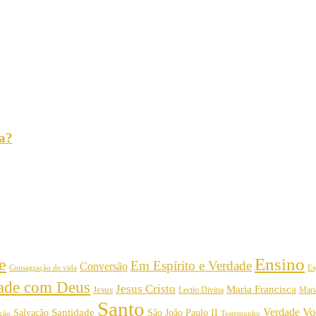
ia?
Ensino
e
Em Espírito e Verdade
Conversão
Consagração de vida
Es
dade com Deus
Jesus Cristo
Maria Francisca
Jesus
Mari
Lectio Divina
Santo
Vo
Verdade
Salvação
Santidade
São João Paulo II
Testemunho
ição