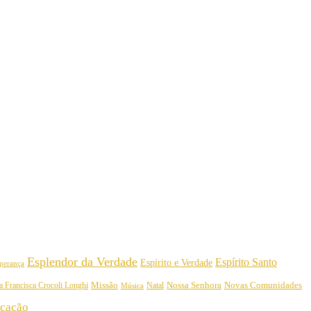
Esplendor da Verdade
Espírito Santo
Espírito e Verdade
perança
Nossa Senhora
a Francisca Crocoli Longhi
Missão
Natal
Novas Comunidades
Música
cação