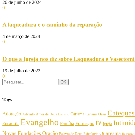
26 de junho de 2024
0
A laqueadura e o caminho da reparação
4 de março de 2024
0
O que a Igreja nos diz sobre Laqueadura e Vasectom
19 de julho de 2022
0
Tags
Cateques
Adoração
Carisma
Amor de Deus
Carisma Oásis
Advento
Batismo
Evangelho
Intimi
Fé
Família
Formação
Eucaristia
Igreja
Novas Fundações
Oração
Quaresma
Palavra de Deus
Psicologia
Ressurre