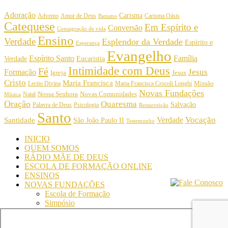
Adoração
Carisma
Amor de Deus
Carisma Oásis
Advento
Batismo
Catequese
Em Espírito e
Conversão
Consagração de vida
Ensino
Verdade
Esplendor da Verdade
Espírito e
Esperança
Evangelho
Espírito Santo
Família
Verdade
Eucaristia
Intimidade com Deus
Fé
Jesus
Formação
Igreja
Jesus
Cristo
Maria Francisca
Maria Francisca Crocoli Longhi
Missão
Lectio Divina
Novas Fundações
Nossa Senhora
Natal
Novas Comunidades
Música
Oração
Quaresma
Salvação
Palavra de Deus
Psicologia
Ressurreição
Santo
Vocação
Verdade
Santidade
São João Paulo II
Testemunho
INICIO
QUEM SOMOS
RÁDIO MÃE DE DEUS
ESCOLA DE FORMAÇÃO ONLINE
ENSINOS
NOVAS FUNDAÇÕES
Escola de Formação
Simpósio
© Comunidade Oásis © Todos os direitos reservados -