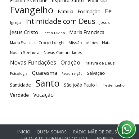
Espírito Santo
Espírito e Verdade
Eucaristia
Evangelho
Fé
Família
Formação
Intimidade com Deus
Igreja
Jesus
Jesus Cristo
Maria Francisca
Lectio Divina
Maria Francisca Crocoli Longhi
Missão
Natal
Música
Nossa Senhora
Novas Comunidades
Oração
Novas Fundações
Palavra de Deus
Quaresma
Salvação
Psicologia
Ressurreição
Santo
Santidade
São João Paulo II
Testemunho
Vocação
Verdade
INICIO
QUEM SOMOS
RÁDIO MÃE DE DEUS
ESCOLA DE FORMAÇÃO ONLINE
ENSINOS