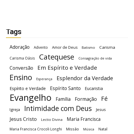
Tags
Adoração
Carisma
Advento
Amor de Deus
Batismo
Catequese
Carisma Oásis
Consagração de vida
Em Espírito e Verdade
Conversão
Ensino
Esplendor da Verdade
Esperança
Espírito Santo
Espírito e Verdade
Eucaristia
Evangelho
Fé
Família
Formação
Intimidade com Deus
Igreja
Jesus
Jesus Cristo
Maria Francisca
Lectio Divina
Maria Francisca Crocoli Longhi
Missão
Natal
Música