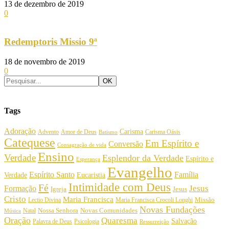
13 de dezembro de 2019
0
Redemptoris Missio 9ª
18 de novembro de 2019
0
Tags
Adoração
Carisma
Amor de Deus
Carisma Oásis
Advento
Batismo
Catequese
Em Espírito e
Conversão
Consagração de vida
Ensino
Verdade
Esplendor da Verdade
Espírito e
Esperança
Evangelho
Espírito Santo
Família
Verdade
Eucaristia
Intimidade com Deus
Fé
Jesus
Formação
Igreja
Jesus
Cristo
Maria Francisca
Maria Francisca Crocoli Longhi
Missão
Lectio Divina
Novas Fundações
Nossa Senhora
Natal
Novas Comunidades
Música
Oração
Quaresma
Salvação
Palavra de Deus
Psicologia
Ressurreição